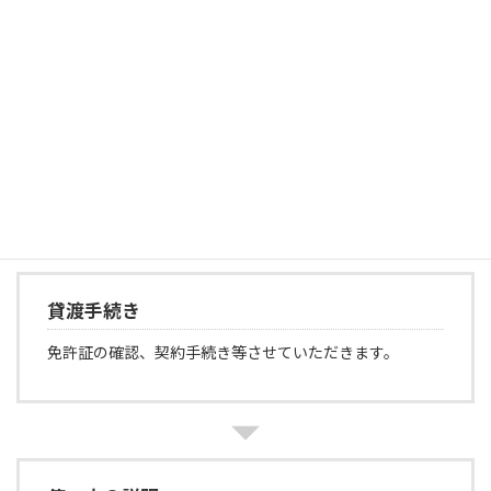
レンタル用品
予約確定後、必要な レンタル用品をメールにてお知らせ
ください。
当日支払可能。
貸渡手続き
免許証の確認、契約手続き等させていただきます。