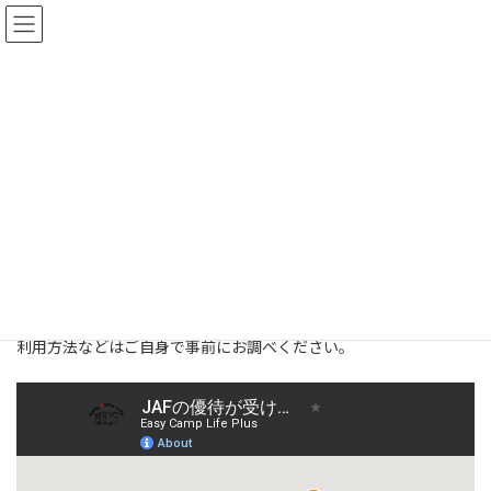
コ
ナ
ン
ビ
テ
ゲ
ン
ー
ツ
シ
へ
ョ
JAFの優待
ス
ン
キ
に
ッ
移
プ
動
HOME
JAFの優待
くるま旅に必要なJAF優待が受けられるRVパーク、キャンプ場、
入浴施設をまとめてました。
利用方法などはご自身で事前にお調べください。